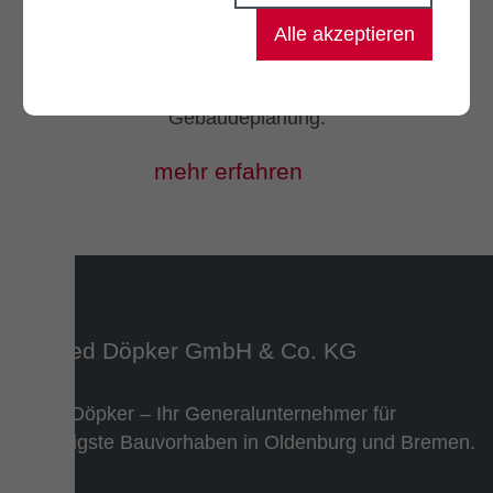
Modeling
Alle akzeptieren
Für mehr Effizienz und
Planungssicherheit in der Bau- und
Gebäudeplanung.
mehr erfahren
Team Döpker – Ihr Generalunternehmer für
vielfältigste Bauvorhaben in Oldenburg und Bremen.