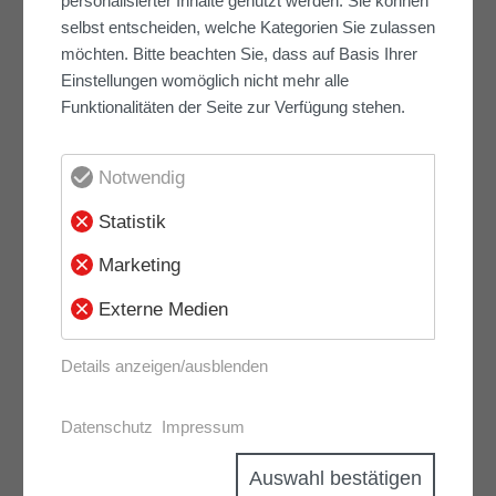
personalisierter Inhalte genutzt werden. Sie können
selbst entscheiden, welche Kategorien Sie zulassen
möchten. Bitte beachten Sie, dass auf Basis Ihrer
Sanieren und
Einstellungen womöglich nicht mehr alle
Funktionalitäten der Seite zur Verfügung stehen.
Modernisieren
Notwendig
Wir sichern den Erhalt Ihres Objekts
und steigern seinen Wert.
Statistik
mehr erfahren
Marketing
Externe Medien
Details anzeigen/ausblenden
Datenschutz
Impressum
Building Information
Auswahl bestätigen