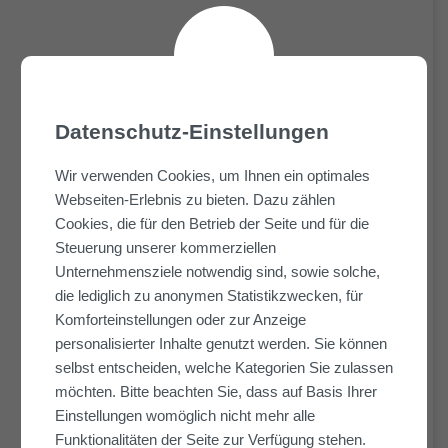
Datenschutz-Einstellungen
Wir verwenden Cookies, um Ihnen ein optimales
Webseiten-Erlebnis zu bieten. Dazu zählen
Cookies, die für den Betrieb der Seite und für die
Steuerung unserer kommerziellen
Arbeitgeber der Zukunft
Unternehmensziele notwendig sind, sowie solche,
die lediglich zu anonymen Statistikzwecken, für
Komforteinstellungen oder zur Anzeige
Alfred Döpker führt das Prädikat „Arbeitgeber der
personalisierter Inhalte genutzt werden. Sie können
Zukunft“ vom Deutschen Innovationsinstitut für
selbst entscheiden, welche Kategorien Sie zulassen
Nachhaltigkeit und Digitalisierung (DIND). Das
möchten. Bitte beachten Sie, dass auf Basis Ihrer
Zertifikat gilt bis einschließlich 06/2024.
Einstellungen womöglich nicht mehr alle
Funktionalitäten der Seite zur Verfügung stehen.
www.arbeitgeber-der-zukunft.de