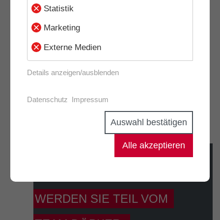
Statistik
Marketing
Externe Medien
0
Details anzeigen/ausblenden
Auszeichnungen
Datenschutz
Impressum
Auswahl bestätigen
Alle akzeptieren
KARRIERE
WERDEN SIE TEIL VOM