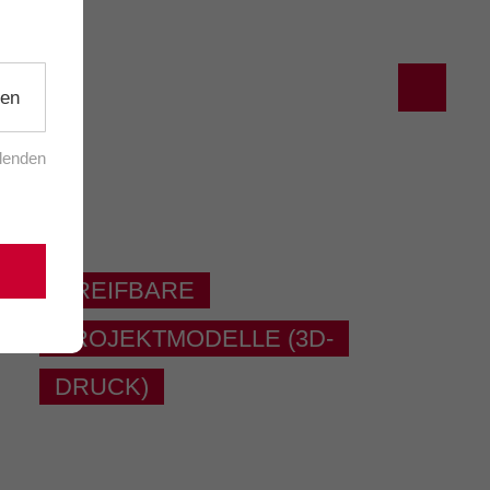
ien
blenden
GREIFBARE
PROJEKTMODELLE (3D-
DRUCK)