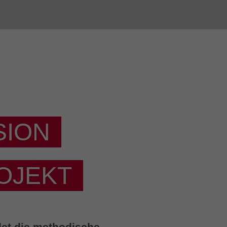
SION
OJEKT
det die methodische