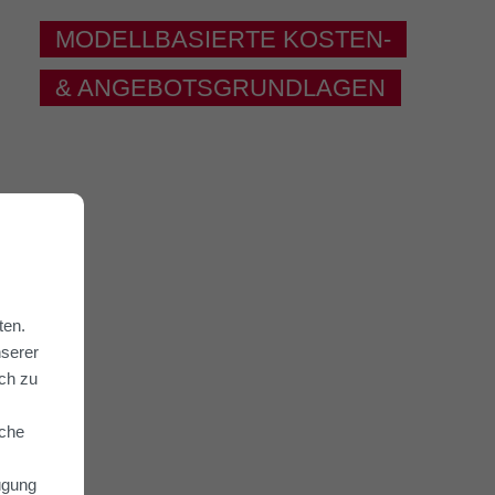
MODELLBASIERTE KOSTEN-
& ANGEBOTSGRUNDLAGEN
ten.
nserer
ich zu
lche
fügung