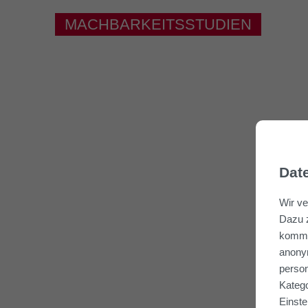
MACHBARKEITSSTUDIEN
Dat
Wir ve
Dazu z
kommer
anonym
person
Katego
Einste