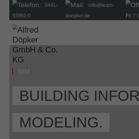
0441-
info@team-
93991-0
doepker.de
Fr.
7:1
BIM
BUILDING INFO
MODELING.