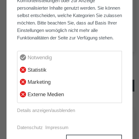
Komforteinstellungen oder zur Anzeige
personalisierter Inhalte genutzt werden. Sie können
selbst entscheiden, welche Kategorien Sie zulassen
möchten. Bitte beachten Sie, dass auf Basis Ihrer
Einstellungen womöglich nicht mehr alle
Funktionalitäten der Seite zur Verfügung stehen.
Notwendig
Zurück zur Übersicht
Statistik
VORHERIGER
NÄCHSTER
Marketing
ARTIKEL
ARTIKEL
Externe Medien
Details anzeigen/ausblenden
NEUESTE ARTIKEL
Datenschutz
Impressum