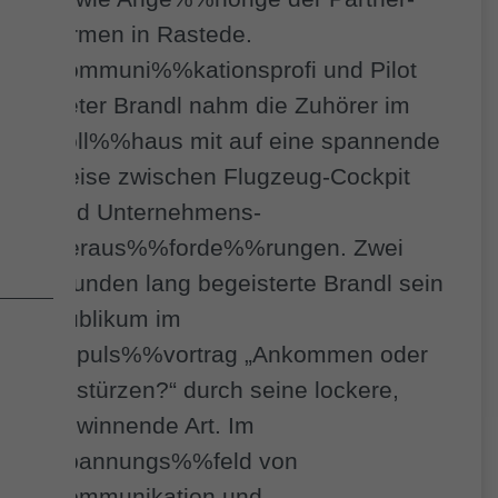
Firmen in Rastede.
Kommuni%%kationsprofi und Pilot
Peter Brandl nahm die Zuhörer im
Zoll%%haus mit auf eine spannende
Reise zwischen Flugzeug-Cockpit
und Unternehmens-
Heraus%%forde%%rungen. Zwei
Stunden lang begeisterte Brandl sein
Publikum im
Impuls%%vortrag „Ankommen oder
abstürzen?“ durch seine lockere,
gewinnende Art. Im
Spannungs%%feld von
Kommunikation und