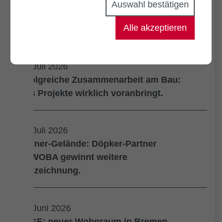
05. August 2026
Auswahl bestätigen
Kornquartier: Gemeinsam für neue
Alle akzeptieren
Urbanität in Bremen.
21. Juli 2026
Erfolgreiche Zusammenarbeit am Bau:
Was Projekte wirklich voranbringt.
14. Juli 2026
Kistner-Gelände: Döpker-Partner
GEWOBA gewinnt weitere
Auszeichnung.
17. Juni 2026
EDGE: neuer Wohnraum in Bremen