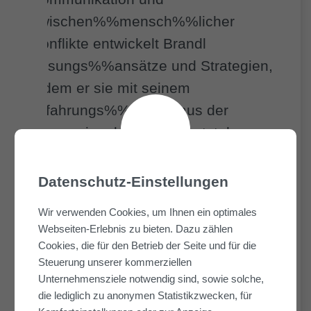
zwischen%%mensch%%licher
Konflikte entwickelt Brandl
Lösungs%%ansätze und Strategien,
indem er sie mit seinem
Erfahrungs%%schatz aus der
Fliegerei verknüpft. So entstehen
spannende, neuartige Einblicke auf
vermeintlich altbekannte Themen. Im
Datenschutz-Einstellungen
Anschluss stand das Netz%%werken
Wir verwenden Cookies, um Ihnen ein optimales
bei Wein, Bier und Snacks im
Webseiten-Erlebnis zu bieten. Dazu zählen
Mittel%%punkt.
Cookies, die für den Betrieb der Seite und für die
Steuerung unserer kommerziellen
Unternehmensziele notwendig sind, sowie solche,
die lediglich zu anonymen Statistikzwecken, für