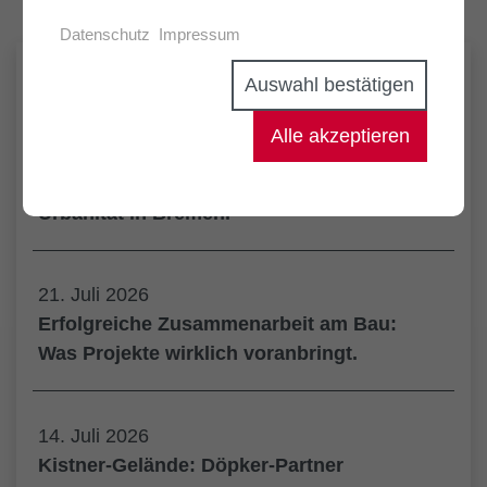
Datenschutz
Impressum
Auswahl bestätigen
NEUESTE ARTIKEL
Alle akzeptieren
05. August 2026
Kornquartier: Gemeinsam für neue
Urbanität in Bremen.
21. Juli 2026
Erfolgreiche Zusammenarbeit am Bau:
Was Projekte wirklich voranbringt.
14. Juli 2026
Kistner-Gelände: Döpker-Partner