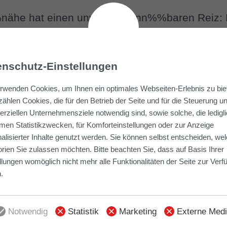
ähe hat einen unver%%kenn%%baren Reiz: I
Kul%%tur, Klein%%ge%%werbe und
llem Charme und Hafen%%flair. In dieser T
enschutz-Einstellungen
r%%cus%%kaje. Das Döpker-Projekt umfasst
t etwa 60 Pro%%zent geför%%dertem Antei
rwenden Cookies, um Ihnen ein optimales Webseiten-Erlebnis zu bie
. Mit zwei bis fünf Zimmern und 48 bis 110
ählen Cookies, die für den Betrieb der Seite und für die Steuerung u
ziellen Unternehmensziele notwendig sind, sowie solche, die ledigl
ie attrak%%tiven Wohn%%raum für kleine un
en Statistikzwecken, für Komforteinstellungen oder zur Anzeige
lerie mit aktuellen Auf%%nahmen zeigt Ihne
alisierter Inhalte genutzt werden. Sie können selbst entscheiden, we
rien Sie zulassen möchten. Bitte beachten Sie, dass auf Basis Ihrer
llungen womöglich nicht mehr alle Funktionalitäten der Seite zur Ver
.
Notwendig
Statistik
Marketing
Externe Med