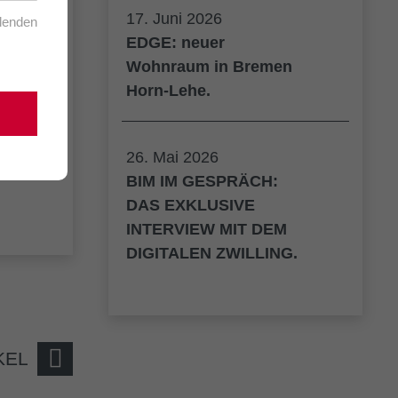
17. Juni 2026
blenden
EDGE: neuer
Wohnraum in Bremen
Horn-Lehe.
26. Mai 2026
BIM IM GESPRÄCH:
DAS EXKLUSIVE
INTERVIEW MIT DEM
DIGITALEN ZWILLING.
KEL