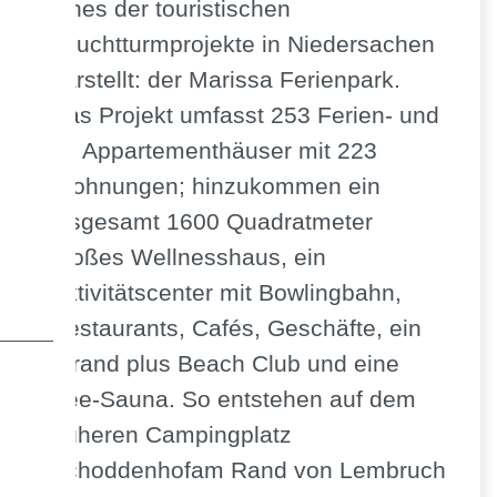
eines der touristischen
Leuchtturmprojekte in Niedersachen
darstellt: der Marissa Ferienpark.
Das Projekt umfasst 253 Ferien- und
36 Appartementhäuser mit 223
Wohnungen; hinzukommen ein
insgesamt 1600 Quadratmeter
großes Wellnesshaus, ein
Aktivitätscenter mit Bowlingbahn,
Restaurants, Cafés, Geschäfte, ein
Strand plus Beach Club und eine
See-Sauna. So entstehen auf dem
früheren Campingplatz
Schoddenhofam Rand von Lembruch