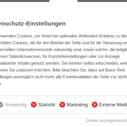
zeit. Der hohen Nachfrage nach kleineren
ekt
RIVE
Rechnung: Das Mehrfamilienhaus mit
enschutz-Einstellungen
wer“ bietet bald 34 neue Zwei-/Drei-Zimmer-
rwenden Cookies, um Ihnen ein optimales Webseiten-Erlebnis zu bie
n und Tiefgarage. Der Projektentwickler Just
ählen Cookies, die für den Betrieb der Seite und für die Steuerung u
ro in den schlüsselfertigen Neubau.
ziellen Unternehmensziele notwendig sind, sowie solche, die ledigl
en Statistikzwecken, für Komforteinstellungen oder zur Anzeige
re neueste Fotogalerie.
alisierter Inhalte genutzt werden. Sie können selbst entscheiden, we
rien Sie zulassen möchten. Bitte beachten Sie, dass auf Basis Ihrer
llungen womöglich nicht mehr alle Funktionalitäten der Seite zur Ver
.
Notwendig
Statistik
Marketing
Externe Med
Details anzeigen/aus