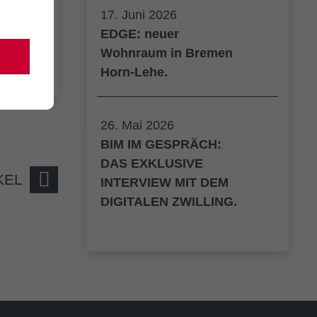
17. Juni 2026
EDGE: neuer
Wohnraum in Bremen
Horn-Lehe.
26. Mai 2026
BIM IM GESPRÄCH:
DAS EXKLUSIVE
KEL
INTERVIEW MIT DEM
DIGITALEN ZWILLING.