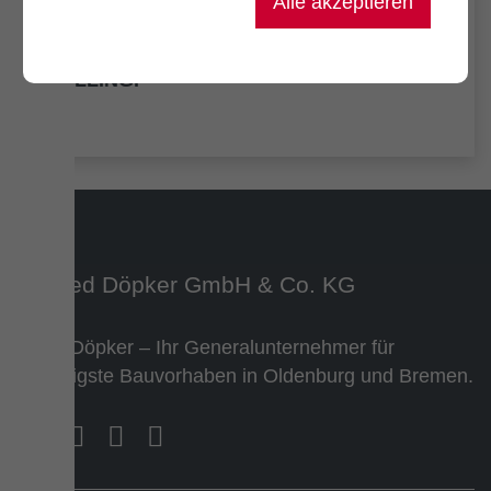
Alle akzeptieren
BIM IM GESPRÄCH: DAS EXKLUSIVE
INTERVIEW MIT DEM DIGITALEN
ZWILLING.
Team Döpker – Ihr Generalunternehmer für
vielfältigste Bauvorhaben in Oldenburg und Bremen.