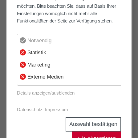
möchten. Bitte beachten Sie, dass auf Basis Ihrer
21. Juli 2026
Einstellungen womöglich nicht mehr alle
Erfolgreiche Zusammenarbeit am Bau:
Funktionalitäten der Seite zur Verfügung stehen.
Was Projekte wirklich voranbringt.
Notwendig
14. Juli 2026
Statistik
Kistner-Gelände: Döpker-Partner
GEWOBA gewinnt weitere
Marketing
Auszeichnung.
Externe Medien
Details anzeigen/ausblenden
17. Juni 2026
EDGE: neuer Wohnraum in Bremen
Datenschutz
Impressum
Horn-Lehe.
Auswahl bestätigen
26. Mai 2026