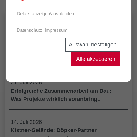
Details anzeigen/ausblenden
NEUESTE ARTIKEL
Datenschutz
Impressum
05. August 2026
Auswahl bestätigen
Kornquartier: Gemeinsam für neue
Alle akzeptieren
Urbanität in Bremen.
21. Juli 2026
Erfolgreiche Zusammenarbeit am Bau:
Was Projekte wirklich voranbringt.
14. Juli 2026
Kistner-Gelände: Döpker-Partner