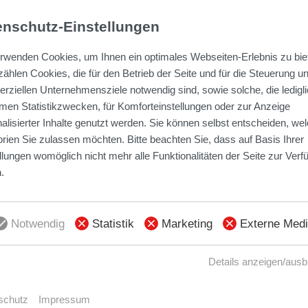
ttraktiven Lage, die Natur und Urbanität verbin
enschutz-Einstellungen
uen Wohnraum: In drei Gebäuden entstehen zun
rwenden Cookies, um Ihnen ein optimales Webseiten-Erlebnis zu bie
 vier Zimmern und 56 bis 110 Quadratmeter
ählen Cookies, die für den Betrieb der Seite und für die Steuerung u
drei Etagen jeweils vier Wohnungen mit Balko
ziellen Unternehmensziele notwendig sind, sowie solche, die ledigl
en Statistikzwecken, für Komforteinstellungen oder zur Anzeige
gen befinden sich auf Penthouse-Ebene. Leich
alisierter Inhalte genutzt werden. Sie können selbst entscheiden, we
r Fassade ansprechende Ornamente, die sich
rien Sie zulassen möchten. Bitte beachten Sie, dass auf Basis Ihrer
anderen Neubauten einfügen.
llungen womöglich nicht mehr alle Funktionalitäten der Seite zur Ver
.
ant der Bauherr, die
BREBAU
, auf dem Stadtw
Notwendig
Statistik
Marketing
Externe Med
Details anzeigen/aus
schutz
Impressum