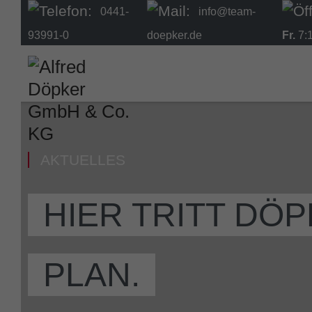
0441-
info@team-
93991-0
doepker.de
Fr.
7:1
AKTUELLES
HIER TRITT DÖ
PLAN.