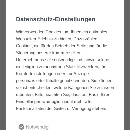
Im Stadtteil verwurzelt
Datenschutz-Einstellungen
Mit dem Kaffeequartier knüpft das
Projekt nicht nur namentlich an die
Wir verwenden Cookies, um Ihnen ein optimales
Webseiten-Erlebnis zu bieten. Dazu zählen
Geschichte des Standorts an, der
Cookies, die für den Betrieb der Seite und für die
früher von der Kaffeeindustrie
Steuerung unserer kommerziellen
geprägt war, sondern leistet zugleich
Unternehmensziele notwendig sind, sowie solche,
die lediglich zu anonymen Statistikzwecken, für
einen wichtigen Beitrag zur sozialen
Komforteinstellungen oder zur Anzeige
und städtebaulichen Entwicklung der
personalisierter Inhalte genutzt werden. Sie können
Bremer Überseestadt.
selbst entscheiden, welche Kategorien Sie zulassen
möchten. Bitte beachten Sie, dass auf Basis Ihrer
Einstellungen womöglich nicht mehr alle
Funktionalitäten der Seite zur Verfügung stehen.
Notwendig