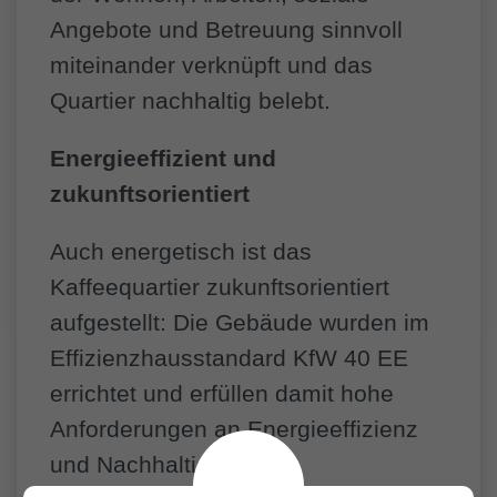
Angebote und Betreuung sinnvoll
miteinander verknüpft und das
Quartier nachhaltig belebt.
Energieeffizient und
zukunftsorientiert
Auch energetisch ist das
Kaffeequartier zukunftsorientiert
aufgestellt: Die Gebäude wurden im
Effizienzhausstandard KfW 40 EE
errichtet und erfüllen damit hohe
Anforderungen an Energieeffizienz
und Nachhaltigkeit.